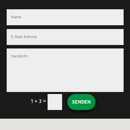
1 + 3
=
SENDEN