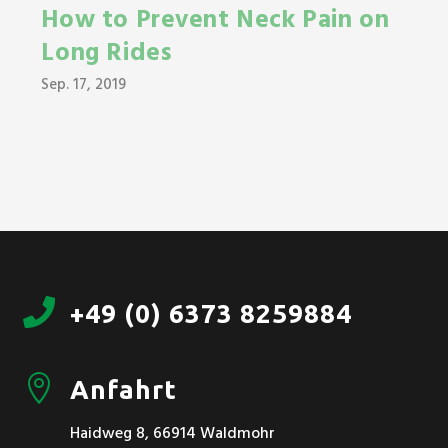
How to Prevent Neck Pain on
Long Rides
Sep. 17, 2019

+49 (0) 6373 8259884

Anfahrt
Haidweg 8, 66914 Waldmohr